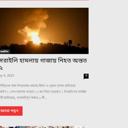
্তর্জাতিক
সরাইলি হামলায় গাজায় নিহত অন্তত
২
y 9, 2023
0
িস্তিনের গাজা উপত্যকায় ভয়াবহ বিমান ও ড্রোন হামলা চালিয়েছে
রাইল। এসব হামলায় অন্তত ১২ জন নিহত হয়েছেন। ইসরাইলের সামরিক
িনী জানিয়েছে, ঘনবসতিপূর্ণ গাজার ১০টি...
আরো পড়ুন