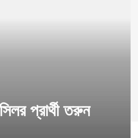
িলর প্রার্থী তরুন