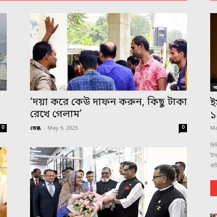
আন
,
‘দয়া করে কেউ দাফন করুন, কিছু টাকা
ই
রেখে গেলাম’
১
0
0
ডেস্ক
-
May 9, 2023
Ma
ফিল
ইস
বাহ