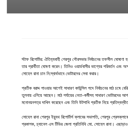
স্টাফ রিপোর্টার: ঐতিহ্যবাহী শেরপুর পৌরসভার নির্বাচনের তফসীল ঘোষাণ
তার প্রার্থীতা ঘোষণা করেন। তিনিও ওয়ার্ডবাসীর ভাগ্যের পরিবর্তন এবং অস
সোহেল রানা চান নি:স্বার্থভাবে ভোটারদের সেবা করার।
প্রতীক বরাদ্দ পাওয়ার আগেই সাধারণ কাউন্সিল পদে নির্বাচনের মাঠ চষে বে
তুলনায় এগিয়ে আছেন। মাঠ পর্যায়ের নেতা-কর্মীসহ সাধারণ ভোটারদের আশা-
মনোনয়নপত্র দাখিল করেছেন এবং তিনি উটপাখি প্রতীক নিয়ে প্রতিদ্বন্ধ
সোহেল রানা শেরপুর ইয়্যুথ রিপোর্টার্স ক্লাবের সভাপতি, শেরপুর প্রেসক্
প্রকাশক, চ্যানেল এস টিভির জেলা প্রতিনিধি মো. সোহেল রানা। এছাড়াও ত