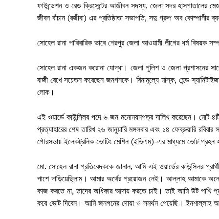
ফাউন্ডেশন ও রেড ক্রিসেন্টের আজীবন সদস্য, জেলা সদর হাসপাতালের মেজর ডোন
জীবন বাঁচান (রজীবা) এর প্রতিষ্ঠাতা সভাপতি, সদু গ্রুপ অব কোম্পানীর 
সোহেল রানা পারিবারিক ভাবে শেরপুর জেলা আওয়ামী লীগের ধর্ম বিষয়ক সম্প
সোহেল রানা একজন করোনা যোদ্ধা। জেলা পুলিশ ও জেলা প্রশাসনের সাথ
বাজী রেখে সচেতন করেছেন জনগনকে। বিনামূল্যে মাস্ক, হেন্ড স্যানিটা
লোক।
এই ওয়ার্ডে কাউন্সিলর পদে ৬ জন মনোনয়নপত্র দালিখ করেছেন। মোট ৪টি 
প্রত্যাহারের শেষ তারিখ ২৬ জানুয়ারি মঙ্গলবার এবং ১৪ ফেব্রুয়ারি রবিবা
পৌরসভায় ইলেকট্রনিক ভোটিং মেশিন (ইভিএম)-এর মাধ্যমে ভোট গ্রহন হবে
মো. সোহেল রানা প্রতিবেদককে জানান, আমি এই ওয়ার্ডের কাউন্সিলর প্রা
পাশে দাড়িয়েছিলাম। আমার অর্থের প্রয়োজন নেই। আল্লাহ আমাকে অনেক 
কাজ করতে না, তাদের অধিকার আদায় করতে চাই। তাই আমি উট পাখি প্রতী
করে ভোট দিবেন। আমি জনগনের দোয়া ও সমর্থন পেয়েছি। ইনশাল্লাহ আম