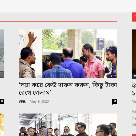
আন
,
‘দয়া করে কেউ দাফন করুন, কিছু টাকা
ই
রেখে গেলাম’
১
0
0
ডেস্ক
-
May 9, 2023
Ma
ফিল
ইস
বাহ