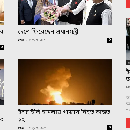
ের
দেশে ফিরেছেন প্রধানমন্ত্রী
0
ডেস্ক
-
May 9, 2023
0
আন
ই
অ
Ma
ইরা
হয়ে
অবম
ইসরাইলি হামলায় গাজায় নিহত অন্তত
ার
১২
0
ডেস্ক
-
May 9, 2023