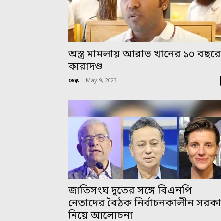
অস্ত্র মামলায় আরাভ খানের ১০ বছর
কারাদণ্ড
ডেস্ক
-
May 9, 2023
জাতিসংঘ দূতের সঙ্গে বিএনপি
নেতাদের বৈঠক নির্বাচনকালীন সরক
নিয়ে আলোচনা