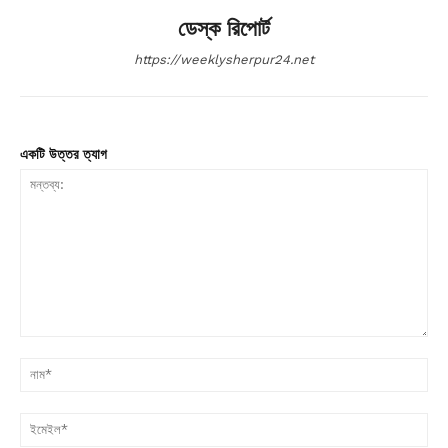
ডেস্ক রিপোর্ট
https://weeklysherpur24.net
একটি উত্তর ত্যাগ
মন্তব্য:
না
ইম