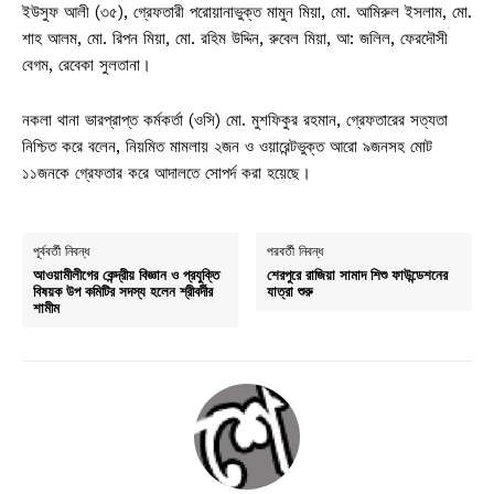
ইউসুফ আলী (৩৫), গ্রেফতারী পরোয়ানাভুক্ত মামুন মিয়া, মো. আমিরুল ইসলাম, মো.
শাহ আলম, মো. রিপন মিয়া, মো. রহিম উদ্দিন, রুবেল মিয়া, আ: জলিল, ফেরদৌসী
বেগম, রেবেকা সুলতানা।
নকলা থানা ভারপ্রাপ্ত কর্মকর্তা (ওসি) মো. মুশফিকুর রহমান, গ্রেফতারের সত্যতা
নিশ্চিত করে বলেন, নিয়মিত মামলায় ২জন ও ওয়ারেন্টভুক্ত আরো ৯জনসহ মোট
১১জনকে গ্রেফতার করে আদালতে সোপর্দ করা হয়েছে।
পূর্ববর্তী নিবন্ধ
পরবর্তী নিবন্ধ
আওয়ামীলীগের কেন্দ্রীয় বিজ্ঞান ও প্রযুক্তি
শেরপুরে রাজিয়া সামাদ শিশু ফাউন্ডেশনের
বিষয়ক উপ কমিটির সদস্য হলেন শ্রীবর্দীর
যাত্রা শুরু
শামীম