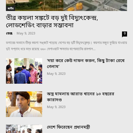
জাতীয়
তীব্র কয়লা সঙ্কটে বড় দুই বিদ্যুৎকেন্দ্র,
লোডশেডিং বাড়ার সম্ভাবনা
ডেস্ক
-
May 9, 2023
0
ডলারের অভাবে তীব্র কয়লা সঙ্কটে পড়েছে দেশের বড় দুটি বিদ্যুৎকেন্দ্র। কয়লার মজুত ফুরিয়ে যাওয়ায়
দুই সপ্তাহ ধরে বন্ধ রয়েছে ৬৬০ মেগাওয়াট ক্ষমতার বাগেরহাটের রামপাল...
‘দয়া করে কেউ দাফন করুন, কিছু টাকা রেখে
গেলাম’
May 9, 2023
অস্ত্র মামলায় আরাভ খানের ১০ বছরের
কারাদণ্ড
May 9, 2023
দেশে ফিরেছেন প্রধানমন্ত্রী