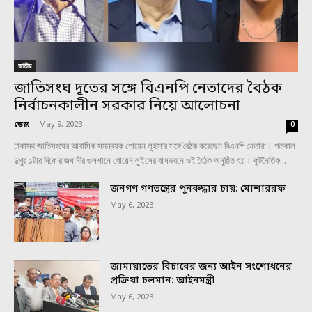
জাতীয়
জাতিসংঘ দূতের সঙ্গে বিএনপি নেতাদের বৈঠক
নির্বাচনকালীন সরকার নিয়ে আলোচনা
ডেস্ক
-
May 9, 2023
0
ঢাকাস্থ জাতিসংঘের আবাসিক সমন্বয়ক গোয়েন লুইস’র সঙ্গে বৈঠক করেছেন বিএনপি নেতারা। গতকাল
দুপুর ১টার দিকে রাজধানীর গুলশানে গোয়েন লুইসের বাসভবনে ওই বৈঠক অনুষ্ঠিত হয়। কূটনৈতিক...
জনগণ গণতন্ত্রের পুনরুদ্ধার চায়: মোশাররফ
May 6, 2023
জামায়াতের বিচারের জন্য আইন সংশোধনের
প্রক্রিয়া চলমান: আইনমন্ত্রী
May 6, 2023