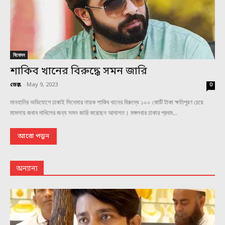
বিনোদন
শাকিব খানের বিরুদ্ধে সমন জারি
ডেস্ক
-
May 9, 2023
0
মানহানির অভিযোগে ঢাকাই সিনেমার নায়ক শাকিব খানের বিরুদ্ধে ১০০ কোটি টাকা ক্ষতিপূরণ চেয়ে
মামলায় জবাব দাখিলের জন্য সমন জারি করেছেন আদালত। মঙ্গলবার ঢাকার প্রথম...
আরো পড়ুন
অন্যান্য