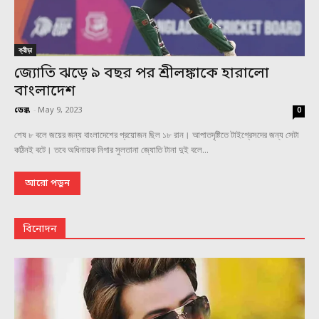
ক্রীড়া
জ্যোতি ঝড়ে ৯ বছর পর শ্রীলঙ্কাকে হারালো
বাংলাদেশ
ডেস্ক
-
May 9, 2023
0
শেষ ৮ বলে জয়ের জন্য বাংলাদেশের প্রয়োজন ছিল ১৮ রান। আপাতদৃষ্টিতে টাইগ্রেসদের জন্য সেটা
কঠিনই বটে। তবে অধিনায়ক নিগার সুলতানা জ্যোতি টানা দুই বলে...
আরো পড়ুন
বিনোদন