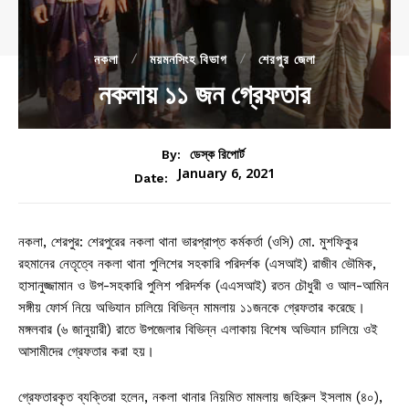
নকলা
ময়মনসিংহ বিভাগ
শেরপুর জেলা
নকলায় ১১ জন গ্রেফতার
By:
ডেস্ক রিপোর্ট
January 6, 2021
Date:
নকলা, শেরপুর: শেরপুরের নকলা থানা ভারপ্রাপ্ত কর্মকর্তা (ওসি) মো. মুশফিকুর
রহমানের নেতৃত্বে নকলা থানা পুলিশের সহকারি পরিদর্শক (এসআই) রাজীব ভৌমিক,
হাসানুজ্জামান ও উপ-সহকারি পুলিশ পরিদর্শক (এএসআই) রতন চৌধুরী ও আল-আমিন
সঙ্গীয় ফোর্স নিয়ে অভিযান চালিয়ে বিভিন্ন মামলায় ১১জনকে গ্রেফতার করেছে।
মঙ্গলবার (৬ জানুয়ারী) রাতে উপজেলার বিভিন্ন এলাকায় বিশেষ অভিযান চালিয়ে ওই
আসামীদের গ্রেফতার করা হয়।
গ্রেফতারকৃত ব্যক্তিরা হলেন, নকলা থানার নিয়মিত মামলায় জহিরুল ইসলাম (৪০),