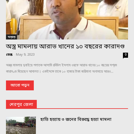
অন্যান্য
অস্ত্র মামলায় আরাভ খানের ১০ বছরের কারাদণ্ড
ডেস্ক
-
May 9, 2023
0
অস্ত্র মামলায় দুবাইয়ে পলাতক আসামি রবিউল ইসলাম ওরফে আরাভ খানের ১০ বছরের সশ্রম
কারাদণ্ড দিয়েছেন আদালত। একইসঙ্গে তাকে ১০ হাজার টাকা জরিমানা অনাদায়ে আরও...
আরো পড়ুন
শেরপুর জেলা
হাতি হত্যায় ৩ জনের বিরুদ্ধে হত্যা মামলা