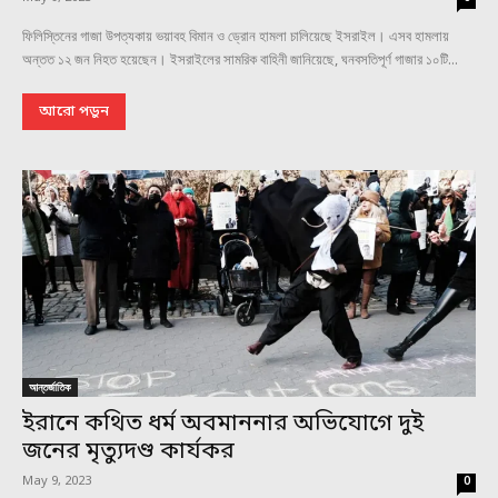
ফিলিস্তিনের গাজা উপত্যকায় ভয়াবহ বিমান ও ড্রোন হামলা চালিয়েছে ইসরাইল। এসব হামলায়
অন্তত ১২ জন নিহত হয়েছেন। ইসরাইলের সামরিক বাহিনী জানিয়েছে, ঘনবসতিপূর্ণ গাজার ১০টি...
আরো পড়ুন
আন্তর্জাতিক
ইরানে কথিত ধর্ম অবমাননার অভিযোগে দুই
জনের মৃত্যুদণ্ড কার্যকর
May 9, 2023
0