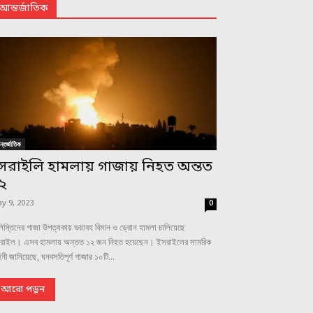
আন্তর্জাতিক
্তর্জাতিক
সরাইলি হামলায় গাজায় নিহত অন্তত
২
y 9, 2023
0
িস্তিনের গাজা উপত্যকায় ভয়াবহ বিমান ও ড্রোন হামলা চালিয়েছে
রাইল। এসব হামলায় অন্তত ১২ জন নিহত হয়েছেন। ইসরাইলের সামরিক
িনী জানিয়েছে, ঘনবসতিপূর্ণ গাজার ১০টি...
আরো পড়ুন