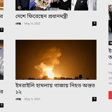
ের
দেশে ফিরেছেন প্রধানমন্ত্রী
0
ডেস্ক
-
May 9, 2023
0
আন
ই
অ
Ma
ইরা
হয়ে
অবম
ইসরাইলি হামলায় গাজায় নিহত অন্তত
ার
১২
0
ডেস্ক
-
May 9, 2023
0