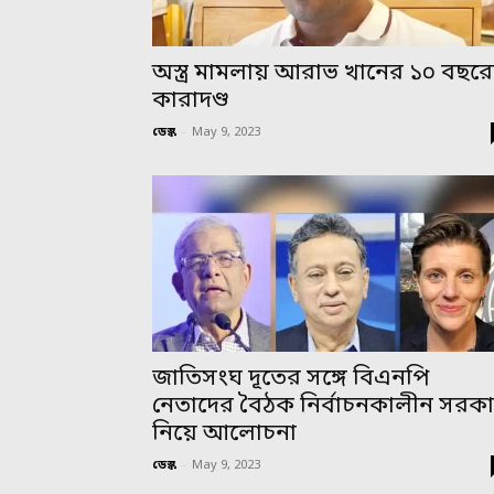
অস্ত্র মামলায় আরাভ খানের ১০ বছর
কারাদণ্ড
ডেস্ক
-
May 9, 2023
জাতিসংঘ দূতের সঙ্গে বিএনপি
নেতাদের বৈঠক নির্বাচনকালীন সরক
নিয়ে আলোচনা
ডেস্ক
-
May 9, 2023