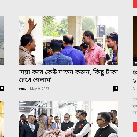
আন
,
‘দয়া করে কেউ দাফন করুন, কিছু টাকা
ই
রেখে গেলাম’
১
0
0
ডেস্ক
-
May 9, 2023
Ma
ফিল
ইস
বাহ