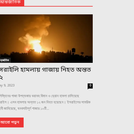
আন্তর্জাতিক
্তর্জাতিক
সরাইলি হামলায় গাজায় নিহত অন্তত
২
y 9, 2023
0
িস্তিনের গাজা উপত্যকায় ভয়াবহ বিমান ও ড্রোন হামলা চালিয়েছে
রাইল। এসব হামলায় অন্তত ১২ জন নিহত হয়েছেন। ইসরাইলের সামরিক
িনী জানিয়েছে, ঘনবসতিপূর্ণ গাজার ১০টি...
আরো পড়ুন