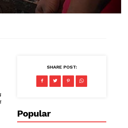
SHARE POST:
ু
র
Popular