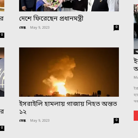
ের
দেশে ফিরেছেন প্রধানমন্ত্রী
0
ডেস্ক
-
May 9, 2023
0
আন
ই
অ
Ma
ইরা
হয়ে
অবম
ইসরাইলি হামলায় গাজায় নিহত অন্তত
ার
১২
0
ডেস্ক
-
May 9, 2023
0