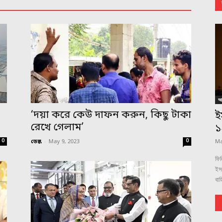
আন
,
‘দয়া করে কেউ দাফন করুন, কিছু টাকা
ই
রেখে গেলাম’
১
0
0
ডেস্ক
-
May 9, 2023
Ma
ফিল
ইস
বাহ